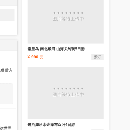
秦皇岛 南北戴河 山海关纯玩5日游
990
预订
晚餐后入
镜泊湖吊水壶瀑布双卧4日游
览世界