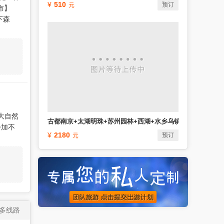
510
预订
布】
下森
大自然
古都南京+太湖明珠+苏州园林+西湖+水乡乌镇+上海休闲6日
参加不
2180
预订
多线路