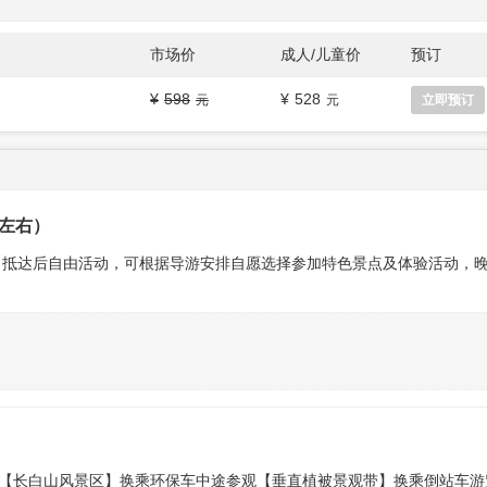
市场价
成人/儿童价
预订
598
528
立即预订
时左右）
。抵达后自由活动，可根据导游安排自愿选择参加特色景点及体验活动，
的【长白山风景区】换乘环保车中途参观【垂直植被景观带】换乘倒站车游