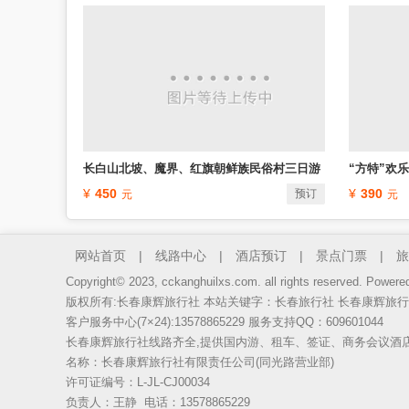
长白山北坡、魔界、红旗朝鲜族民俗村三日游
“方特”欢
450
390
预订
网站首页
|
线路中心
|
酒店预订
|
景点门票
|
旅
Copyright© 2023, cckanghuilxs.com. all rights reserved. Power
版权所有:长春康辉旅行社 本站关键字：
长春旅行社
长春康辉旅行
客户服务中心(7×24):
13578865229
服务支持QQ：
609601044
长春康辉旅行社线路齐全,提供国内游、租车、签证、商务会议酒
名称：长春康辉旅行社有限责任公司(同光路营业部)
许可证编号：L-JL-CJ00034
负责人：王静 电话：13578865229