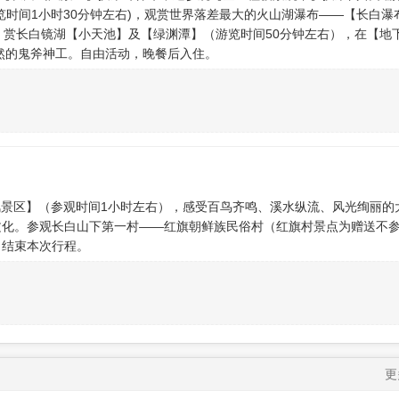
览时间1小时30分钟左右)，观赏世界落差最大的火山湖瀑布——【长白瀑
。赏长白镜湖【小天池】及【绿渊潭】（游览时间50分钟左右），在【地
自然的鬼斧神工。自由活动，晚餐后入住。
风景区】（参观时间1小时左右），感受百鸟齐鸣、溪水纵流、风光绚丽的
文化。参观长白山下第一村——红旗朝鲜族民俗村（红旗村景点为赠送不
，结束本次行程。
更