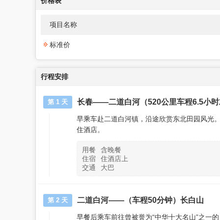
价格表
项目名称
标准价
行程安排
长春——二道白河（520公里车程6.5小
第 1 天
早乘车赴二道白河镇，沿途欣赏东北田园风光
住酒店。
用餐
含晚餐
住宿
住酒店上
交通
大巴
二道白河——（车程50分钟）长白山
第 2 天
早餐后乘车前往曾被誉为“中华十大名山”之一