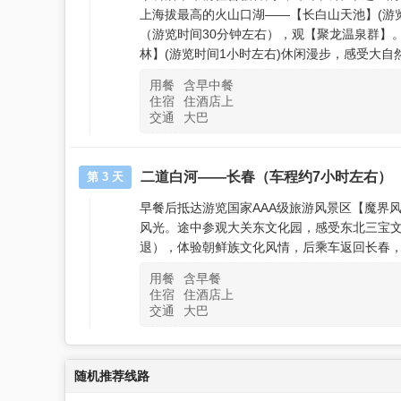
上海拔最高的火山口湖——【长白山天池】(游
（游览时间30分钟左右），观【聚龙温泉群】
林】(游览时间1小时左右)休闲漫步，感受大
用餐
含早中餐
住宿
住酒店上
交通
大巴
二道白河——长春（车程约7小时左右）
第 3 天
早餐后抵达游览国家AAA级旅游风景区【魔界
风光。途中参观大关东文化园，感受东北三宝
退），体验朝鲜族文化风情，后乘车返回长春
用餐
含早餐
住宿
住酒店上
交通
大巴
随机推荐线路