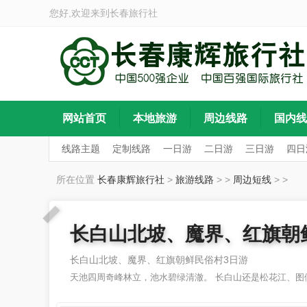
您好,欢迎来到
长春旅行社
网站首页
本地旅游
周边线路
国内线
线路主题
定制线路
一日游
二日游
三日游
四日
所在位置
长春康辉旅行社
>
旅游线路
>
>
周边短线
>
>
长白山北坡、魔界、红旗朝
长白山北坡、魔界、红旗朝鲜民俗村3日游
天池四周奇峰林立，池水碧绿清澈。 长白山还是松花江、图