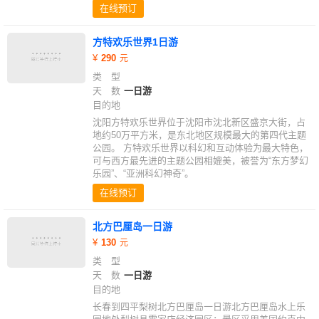
在线预订
方特欢乐世界1日游
290
类 型
天 数
一日游
目的地
沈阳方特欢乐世界位于沈阳市沈北新区盛京大街，占
地约50万平方米，是东北地区规模最大的第四代主题
公园。 方特欢乐世界以科幻和互动体验为最大特色，
可与西方最先进的主题公园相媲美，被誉为“东方梦幻
乐园”、“亚洲科幻神奇”。
在线预订
北方巴厘岛一日游
130
类 型
天 数
一日游
目的地
长春到四平梨树北方巴厘岛一日游北方巴厘岛水上乐