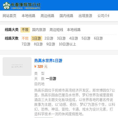
网站首页
本地线路
周边线路
国内线路
出境旅游
公司介绍
线路大类
不限
国内旅游
周边短线
本地线路
线路天数
不限
1日游
2日游
3日游
4日游
5日游
6日游
7日游
8日游
9日游
10日游以上
热高水世界1日游
320
类 型
天 数
一日游
目的地
热高乐园位于抚顺市高湾经济开发区，距世博园仅7公
里。热高乐园由巴厘岛水世界、梦幻世界及城堡度假
酒店三大主题文化板块组成，以世界各地的著名传说
故事为主题，以“动感、奇妙、梦幻”为游乐个性，以科
幻、恐怖、神话、冒险、卡通、戏水为设计元素，打
造科学技术一流的休闲度假胜地。