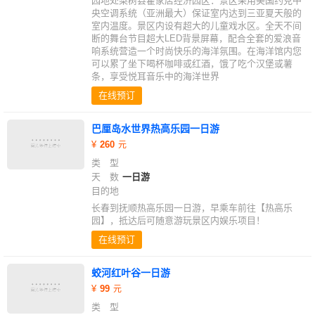
园地处梨树县霍家店经济园区：景区采用美国约克中
央空调系统（亚洲最大）保证室内达到三亚夏天般的
室内温度。景区内设有超大的儿童戏水区。全天不间
断的舞台节目超大LED背景屏幕，配合全套的爱浪音
响系统营造一个时尚快乐的海洋氛围。在海洋馆内您
可以累了坐下喝杯咖啡或红酒，饿了吃个汉堡或薯
条，享受悦耳音乐中的海洋世界
在线预订
巴厘岛水世界热高乐园一日游
260
类 型
天 数
一日游
目的地
长春到抚顺热高乐园一日游，早乘车前往【热高乐
园】，抵达后可随意游玩景区内娱乐项目！
在线预订
蛟河红叶谷一日游
99
类 型