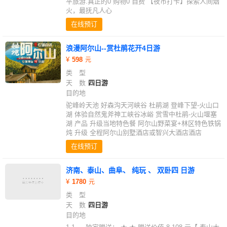
平旅游.真正的0 购物0 自费 【夜市打卡】探索人间烟
火，最抚凡人心
在线预订
浪漫阿尔山--赏杜鹃花开4日游
598
类 型
天 数
四日游
目的地
驼峰岭天池 好森沟天河峡谷 杜鹃湖 登峰下望-火山口
湖 体验自然鬼斧神工峡谷冰峪 赏雪中杜鹃-火山堰塞
湖 产品 升级当地特色餐 阿尔山野菜宴+林区特色铁锅
炖 升级 全程阿尔山别墅酒店或智兴大酒店酒店
在线预订
济南、泰山、曲阜、 纯玩 、 双卧四 日游
1780
类 型
天 数
四日游
目的地