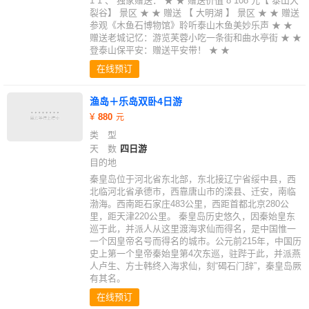
1 1 、 独家赠送： ★ ★ 赠送价值 8 108 元【 泰山大
裂谷】 景区 ★ ★ 赠送 【 大明湖 】 景区 ★ ★ 赠送
参观《木鱼石博物馆》聆听泰山木鱼美妙乐声 ★ ★
赠送老城记忆：游览芙蓉小吃一条街和曲水亭街 ★ ★
登泰山保平安：赠送平安带！ ★ ★
在线预订
渔岛＋乐岛双卧4日游
880
类 型
天 数
四日游
目的地
秦皇岛位于河北省东北部，东北接辽宁省绥中县，西
北临河北省承德市，西靠唐山市的滦县、迁安，南临
渤海。西南距石家庄483公里，西距首都北京280公
里，距天津220公里。 秦皇岛历史悠久，因秦始皇东
巡于此，并派人从这里渡海求仙而得名，是中国惟一
一个因皇帝名号而得名的城市。公元前215年，中国历
史上第一个皇帝秦始皇第4次东巡，驻跸于此，并派燕
人卢生、方士韩终入海求仙，刻“碣石门辞”，秦皇岛厥
有其名。
在线预订