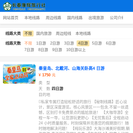
网站首页
本地线路
周边线路
国内线路
出境旅游
公司介绍
线路大类
不限
国内旅游
周边短线
本地线路
线路天数
不限
1日游
2日游
3日游
4日游
5日游
6日游
7日游
8日游
9日游
10日游以上
秦皇岛、北戴河、山海关卧高4 日游
1750
类 型
天 数
四日游
目的地
私家专属打造轻松舒适的旅行 【秘制线路】匠心设
计，景区深度游览。核心风景区一一包含,不留一丝遗
憾，区别打卡免费景点的尴尬旅途！ 【大咖导游】全
程一车一导，让您游玩更舒心 【无忧售后】全程启动
24 小时质量服务，时刻保障并完善您的假期旅行！随
时随地解决问题！ 【纯玩乐游】大海沙滩美好假期,躺