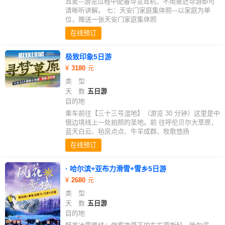
耳麦---游览过程中配备导览耳机，不用靠近导游即可
清晰听讲解。 七：天安门家庭集体照---以家庭为单
位，赠送一张天安门家庭集体照
在线预订
极致印象5日游
3180
类 型
天 数
五日游
目的地
乘车前往【三十三号湿地】（游览 30 分钟）这里是中
俄边境线上一处拍照的圣地。前 往呼伦贝尔大草原，
蓝天白云、毡房点点、牛羊成群、牧歌悠扬
在线预订
· 哈尔滨+亚布力滑雪+雪乡5日游
2680
类 型
天 数
五日游
目的地