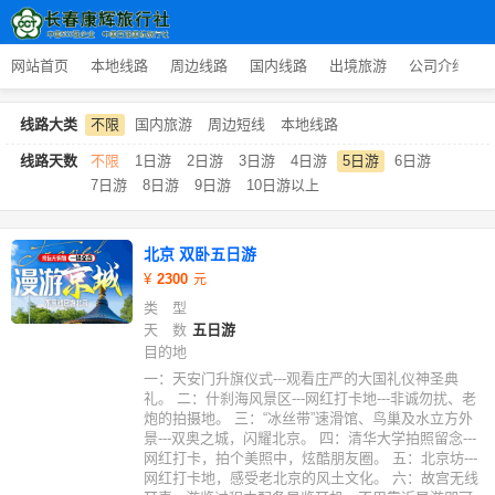
网站首页
本地线路
周边线路
国内线路
出境旅游
公司介绍
线路大类
不限
国内旅游
周边短线
本地线路
线路天数
不限
1日游
2日游
3日游
4日游
5日游
6日游
7日游
8日游
9日游
10日游以上
北京 双卧五日游
2300
类 型
天 数
五日游
目的地
一：天安门升旗仪式---观看庄严的大国礼仪神圣典
礼。 二：什刹海风景区---网红打卡地---非诚勿扰、老
炮的拍摄地。 三：“冰丝带”速滑馆、鸟巢及水立方外
景---双奥之城，闪耀北京。 四：清华大学拍照留念---
网红打卡，拍个美照中，炫酷朋友圈。 五：北京坊---
网红打卡地，感受老北京的风土文化。 六：故宫无线