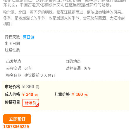
松花江蜿蜒而过，这座冰雪构成的城市仿佛一颗明珠，绚烂在祖国的
东北面，中国古老文化和欧洲文明在这里碰撞出梦幻的场景。
哈尔滨，北国一颗闪亮的明珠。松花江蜿蜒而过，倒映出她独特的风采。
冬季，是她最漫长的季节，也是最迷人的季节，雪花悠然飘洒，大江冰封
横卧；
行程天数
两日游
出团日期
线路性质
出发地点
目的地点
去程交通
火车
返程交通
火车
报名日期
建议提前 3 天预订
360
市场价格
340
160
成人价格
儿童价格
价格项目
标准价
立即预订
13578865229