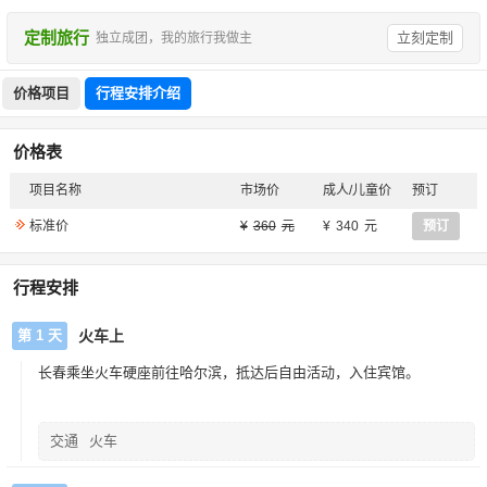
定制旅行
立刻定制
独立成团，我的旅行我做主
价格项目
行程安排介绍
价格表
项目名称
市场价
成人/儿童价
预订
标准价
360
340
预订
行程安排
第 1 天
火车上
长春乘坐火车硬座前往哈尔滨，抵达后自由活动，入住宾馆。
交通
火车