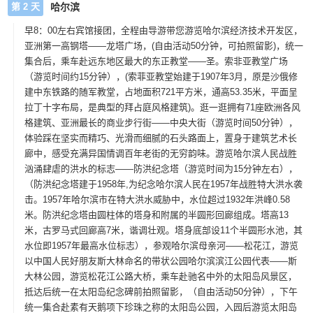
第 2 天
哈尔滨
早8：00左右宾馆接团，全程由导游带您游览哈尔滨经济技术开发区，
亚洲第一高钢塔——龙塔广场，(自由活动50分钟，可拍照留影)，统一
集合后，乘车赴远东地区最大的东正教堂——圣。索非亚教堂广场
（游览时间约15分钟），(索菲亚教堂始建于1907年3月，原是沙俄修
建中东铁路的随军教堂，占地面积721平方米，通高53.35米，平面呈
拉丁十字布局，是典型的拜占庭风格建筑)。逛一逛拥有71座欧洲各风
格建筑、亚洲最长的商业步行街——中央大街（游览时间50分钟），
体验踩在坚实而精巧、光滑而细腻的石头路面上，置身于建筑艺术长
廊中，感受充满异国情调百年老街的无穷韵味。游览哈尔滨人民战胜
汹涌肆虐的洪水的标志——防洪纪念塔（游览时间为15分钟左右），
（防洪纪念塔建于1958年,为纪念哈尔滨人民在1957年战胜特大洪水袭
击。1957年哈尔滨市在特大洪水威胁中，水位超过1932年洪峰0.58
米。防洪纪念塔由圆柱体的塔身和附属的半圆形回廊组成。塔高13
米，古罗马式回廊高7米，谐调壮观。塔身底部设11个半圆形水池，其
水位即1957年最高水位标志），参观哈尔滨母亲河——松花江，游览
以中国人民好朋友斯大林命名的带状公园哈尔滨滨江公园代表——斯
大林公园，游览松花江公路大桥，乘车赴驰名中外的太阳岛风景区，
抵达后统一在太阳岛纪念碑前拍照留影，（自由活动50分钟），下午
统一集合赴素有天鹅项下珍珠之称的太阳岛公园，入园后游览太阳岛