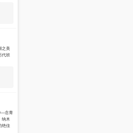
湖之美
历代班
神—念青
。纳木
的绝佳