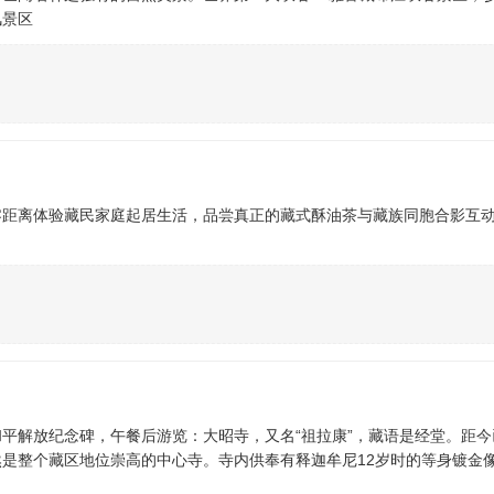
风景区
零距离体验藏民家庭起居生活，品尝真正的藏式酥油茶与藏族同胞合影互
平解放纪念碑，午餐后游览：大昭寺，又名“祖拉康”，藏语是经堂。距今已
仍然是整个藏区地位崇高的中心寺。寺内供奉有释迦牟尼12岁时的等身镀金