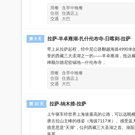
用餐
含早中晚餐
住宿
住酒店上
交通
大巴
拉萨-羊卓雍湖-扎什伦布寺-日喀则-拉萨
第 9 天
早上从拉萨起程，经中尼公路翻越海拔4990
誉的西藏三大圣湖之一的——羊卓雍湖，抵达藏
禅额尔德尼驻锡地—什伦布寺，
用餐
含早中晚餐
住宿
住酒店上
交通
大巴
拉萨-纳木措-拉萨
第 10 天
上午驱车经世界上海拔最高的公路，可以远眺
唐古拉山主峰的雄姿（海拔7117米）。感受
措意思是“天湖”，位列西藏三大圣湖之首。湖面
风景。