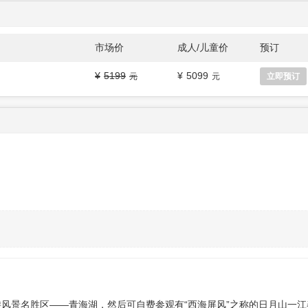
市场价
成人/儿童价
预订
5199
5099
立即预订
风景名胜区——青海湖，然后可自费参观有“西海屏风”之称的日月山一江