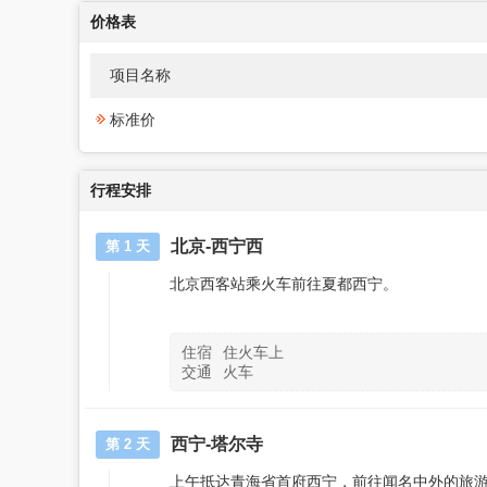
价格表
项目名称
标准价
行程安排
北京-西宁西
第 1 天
北京西客站乘火车前往夏都西宁。
住宿
住火车上
交通
火车
西宁-塔尔寺
第 2 天
上午抵达青海省首府西宁，前往闻名中外的旅游