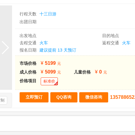
行程天数
十三日游
出团日期
出发地点
目的地点
去程交通
火车
返程交通
火车
报名日期
建议提前 13 天预订
5199
市场价格
5099
0
成人价格
儿童价格
价格项目
标准价
135788652
定制