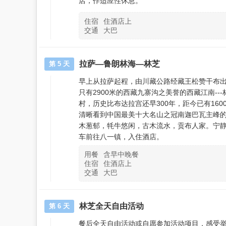
店，作适应性休息。
住宿
住酒店上
交通
大巴
拉萨—鲁朗林海—林芝
第 5 天
早上从拉萨起程，由川藏公路经藏王松赞干布出生
只有2900米的西藏九寨沟之美誉的西藏江南-
村，历史比布达拉宫还早300年，距今已有16
清晰看到中国最美十大名山之冠南迦巴瓦主峰
木葱郁，牦牛悠闲，古木流水，贡布人家。宁
车前往八一镇，入住酒店。
用餐
含早中晚餐
住宿
住酒店上
交通
大巴
林芝全天自由活动
第 6 天
餐后全天自由活动或自愿参加活动项目，感受举