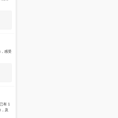
动，感受
有 1
像，及