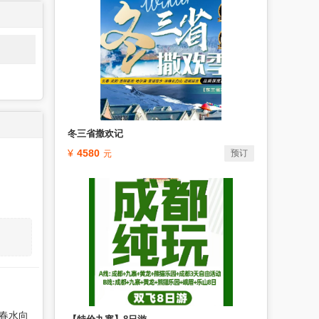
冬三省撒欢记
4580
预订
春水向