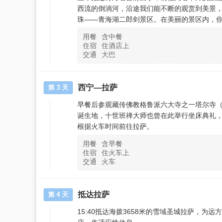
西流的倒淌河，沿途我们能不断的观赏到美景
珠——青海湖二郎剑景区。在美丽的景区内，
用餐
含中餐
住宿
住酒店上
交通
大巴
西宁—拉萨
第 3 天
早餐后参观藏传佛教格鲁派六大寺之一塔尔寺（塔
诞生地，十世班禅大师也曾在此举行坐床典礼，
根据火车时间前往拉萨。
用餐
含早餐
住宿
住火车上
交通
火车
抵达拉萨
第 4 天
15:40抵达海拨3658米的雪域圣城拉萨，