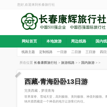
您好,欢迎来到
长春旅行社
网站首页
本地旅游
周边线路
国内线
线路主题
定制线路
一日游
二日游
三日游
四日
所在位置
长春康辉旅行社
>
旅游线路
>
>
国内旅游
>
>
西藏-青海卧卧13日游
完美西藏，梦境青海
世界屋脊、雪域天堂，高到极致、美到极致、神圣到极致。青海湖.
纳木措西藏是一个神圣的地方让游客们向往。