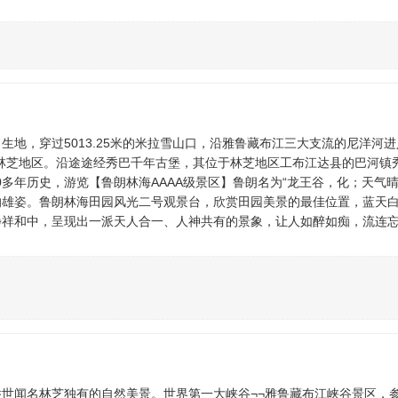
地，穿过5013.25米的米拉雪山口，沿雅鲁藏布江三大支流的尼洋河
--林芝地区。沿途途经秀巴千年古堡，其位于林芝地区工布江达县的巴河镇
00多年历史，游览【鲁朗林海AAAA级景区】鲁朗名为“龙王谷，化；天气
的雄姿。鲁朗林海田园风光二号观景台，欣赏田园美景的最佳位置，蓝天
静祥和中，呈现出一派天人合一、人神共有的景象，让人如醉如痴，流连
世闻名林芝独有的自然美景。世界第一大峡谷¬¬雅鲁藏布江峡谷景区，