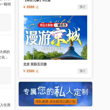
【特价九寨】8日游
的一颗明
3599
预订
巴大师的
文化，
北京 双卧五日游
2300
预订
。入住酒