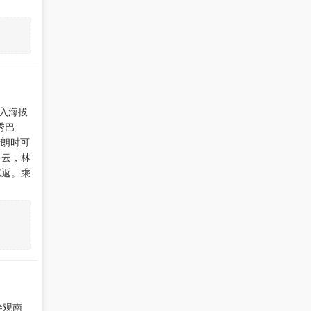
进入海拔
秀巴
晴朗时可
白云，林
忘返。乘
参观南