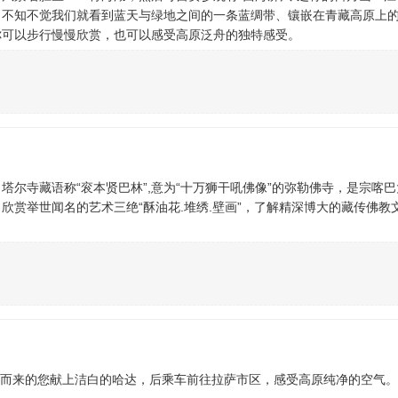
，不知不觉我们就看到蓝天与绿地之间的一条蓝绸带、镶嵌在青藏高原上
你可以步行慢慢欣赏，也可以感受高原泛舟的独特感受。
尔寺藏语称“衮本贤巴林”,意为“十万狮干吼佛像”的弥勒佛寺，是宗喀
欣赏举世闻名的艺术三绝“酥油花.堆绣.壁画”，了解精深博大的藏传佛教
为远方而来的您献上洁白的哈达，后乘车前往拉萨市区，感受高原纯净的空气