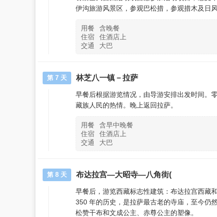
伊沟旅游风景区，参观巴松措，参观措木及日
用餐
含晚餐
住宿
住酒店上
交通
大巴
林芝八一镇－拉萨
第 7 天
早餐后根据游览情况，由导游安排出发时间。
藏族人民的热情。晚上返回拉萨。
用餐
含早中晚餐
住宿
住酒店上
交通
大巴
布达拉宫—大昭寺—八角街(
第 8 天
早餐后，游览西藏标志性建筑：布达拉宫西藏和
350 年的历史，是拉萨最古老的寺庙，至今
松赞干布和文成公主、赤尊公主的塑像。