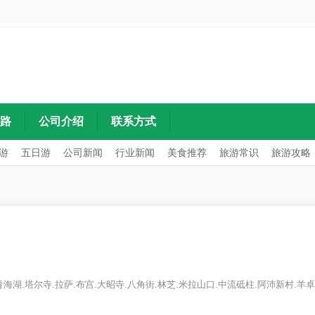
路
公司介绍
联系方式
游
五日游
公司新闻
行业新闻
美食推荐
旅游常识
旅游攻略
塔尔寺.拉萨.布宫.大昭寺.八角街.林芝.米拉山口.中流砥柱.阿沛新村.羊卓雍