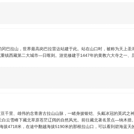
米的冈巴拉山，世界最高岗巴拉雷达站建于此。站在山口时，被称为天上圣
重镇西藏第二大城市—日喀则。游览修建于1447年的黄教六大寺之一、
横亘千里、雄伟的念青唐古拉山山脉，一睹身披银铠、头戴冰冠的英武之
蓝天白云雪峰下藏北草原苍茫辽阔的自然风光。前往藏北著名景点—纳木措
海拔4718米，在途中翻越海拔5190米的那根拉山口，可以看到碧海蓝天