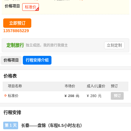
价格项目
标准价
立即预订
13578865229
定制旅行
立刻定制
独立成团，我的旅行我做主
价格项目
行程安排介绍
价格表
项目名称
市场价
成人/儿童价
预订
标准价
298
280
预订
行程安排
第 1 天
长春——盘锦（车程6.5小时左右）