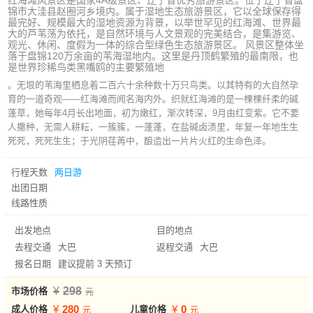
红海滩风景区是国家4A级景区、辽宁省优秀旅游景区。位于辽宁省盘
锦市大洼县赵圈河乡境内。属于湿地生态旅游景区，它以全球保存得
最完好、规模最大的湿地资源为背景，以举世罕见的红海滩、世界最
大的芦苇荡为依托，是自然环境与人文景观的完美结合，是集游览、
观光、休闲、度假为一体的综合型绿色生态旅游景区。 风景区整体坐
落于盘锦120万余亩的苇海湿地内。这里是丹顶鹤繁殖的最南限，也
是世界珍稀鸟类黑嘴鸥的主要繁殖地
。无垠的苇海里栖息着二百六十余种数十万只鸟类。以其特有的大自然孕
育的一道奇观——红海滩而闻名海内外。织就红海滩的是一棵棵纤柔的碱
蓬草，她每年4月长出地面，初为嫩红，渐次转深，9月由红变紫。它不要
人撒种，无需人耕耘，一簇簇，一蓬蓬，在盐碱卤渍里，年复一年地生生
死死，死死生生；于光阴荏苒中，酿造出一片片火红的生命色泽。
行程天数
两日游
出团日期
线路性质
出发地点
目的地点
去程交通
大巴
返程交通
大巴
报名日期
建议提前 3 天预订
298
市场价格
280
0
成人价格
儿童价格