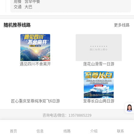
用餐
含早中餐
交通
大巴
随机推荐线路
更多线路
遇见四川不舍离开
莲花山滑雪一日游
匠心重庆至尊纯净双飞6日游
至尊长白山两日游
咨询电话/微信：
13578865229
首页
信息
线路
介绍
联系