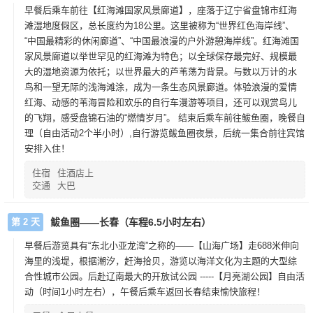
早餐后乘车前往【红海滩国家风景廊道】，座落于辽宁省盘锦市红海
滩湿地度假区，总长度约为18公里。这里被称为“世界红色海岸线”、
“中国最精彩的休闲廊道”、“中国最浪漫的户外游憩海岸线”。红海滩国
家风景廊道以举世罕见的红海滩为特色；以全球保存最完好、规模最
大的湿地资源为依托；以世界最大的芦苇荡为背景。与数以万计的水
鸟和一望无际的浅海滩涂，成为一条生态风景廊道。体验浪漫的爱情
红海、动感的苇海冒险和欢乐的自行车漫游等项目，还可以观赏鸟儿
的飞翔，感受盘锦石油的“燃情岁月”。 结束后乘车前往鲅鱼圈，晚餐自
理（自由活动2个半小时）,自行游览鲅鱼圈夜景，后统一集合前往宾馆
安排入住！
住宿
住酒店上
交通
大巴
第 2 天
鲅鱼圈——长春（车程6.5小时左右）
早餐后游览具有“东北小亚龙湾”之称的——【山海广场】走688米伸向
海里的浅堤，根据潮汐，赶海拾贝，游览以海洋文化为主题的大型综
合性城市公园。后赴辽南最大的开放试公园 -----【月亮湖公园】自由活
动（时间1小时左右），午餐后乘车返回长春结束愉快旅程！