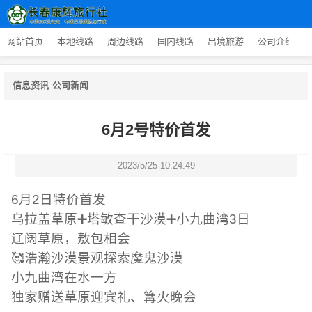
网站首页
本地线路
周边线路
国内线路
出境旅游
公司介绍
信息资讯
公司新闻
6月2号特价首发
2023/5/25 10:24:49
6月2日特价首发
乌拉盖草原➕塔敏查干沙漠➕小九曲湾3日
辽阔草原，敖包相会
🥰浩瀚沙漠景观探索魔鬼沙漠
小九曲湾在水一方
独家赠送草原迎宾礼、篝火晚会