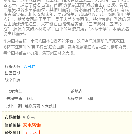
木渎位于苏州城西南十公里处，距太湖仅五公里，乃太湖十三个风景
区之一，是江南著名古镇。背倚“秀绝冠江南”的灵岩山，香溪、胥江
二道吴越名水穿镇而过，其依山而筑、傍水而居的独特格局为江南诸
多古镇少有。相传春秋末年，吴越纷争，越国战败，越王勾践施用“美
人计”，献美女西施于吴王。吴王夫差专宠西施，特地为她在秀逸的灵
岩山顶建造馆娃宫，又在紫石山增筑姑苏台，“三年聚材，五年乃
成”，源源而来的木材堵塞了山下的河流港渎，“木塞于渎”，木渎之名
便由此而来。
作为园林古镇，木渎的园林自然不能不看，这里有气派豪华的严家花园、
乾隆下江南时的“民间行宫”虹饮山房，还有雕刻精细的古松园与榜眼府第，
每个园林都古朴典雅，集苏州园林之大成。
行程天数
六日游
出团日期
线路性质
出发地点
目的地点
去程交通
飞机
返程交通
飞机
报名日期
建议提前 5 天预订
0
市场价格
来电咨询
当前价格
价格项目
标准价