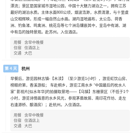
漂流；景区是国家城市湿地公园，中国十大魅力湖泊之一，拥有江苏
最好的湖泊水质。主体水面800公顷，烟波浩渺，水质清澈，与十里虞
山交相辉映，形成一幅自然山水画。湖内湿地遍布，太公岛、荷香
洲、钓鱼渚、鸣禽洲、桃花岛等七个洲岛镶嵌其中，呈岛中有湖、湖
中有岛的独特景观。赴苏州。入住酒店。
用餐
含早中晚餐
住宿
住酒店上
交通
大巴
第 4 天
杭州
早餐后，游览园林古镇-【木渎】（至少游览1小时），游览虹饮山房、
榜眼府第，香溪游船； 车赴桐乡，游览江南水乡 “中国最后的枕水人
家” 影视片[似水年华]的拍摄取景地——【乌镇】东栅景区（不低于1个
小时，游览诗情画意的水乡风光，参观茅盾故居、南印花作坊、走左
右逢源桥、酿酒房）；赴杭州。入住酒店。
用餐
含早中晚餐
住宿
住酒店上
交通
大巴