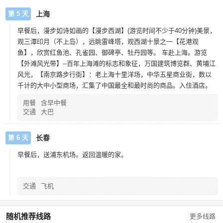
第 5 天
上海
早餐后，漫步如诗如画的【漫步西湖】(游览时间不少于40分钟)美景，
观三潭印月（不上岛），远眺雷峰塔，观西湖十景之一【花港观
鱼】，欣赏红鱼池、孔雀园、御碑亭、牡丹园等。 车赴上海。游览
【外滩风光带】--百年上海滩的标志和象征，万国建筑博览群、黄埔江
风光，【南京路步行街】：老上海十里洋场，中华五星商业街，数以
千计的大中小型商场，汇集了中国最全和最时尚的商品。入住酒店。
用餐
含早中餐
交通
大巴
第 6 天
长春
早餐后，送浦东机场。返回温暖的家。
交通
飞机
随机推荐线路
更多线路