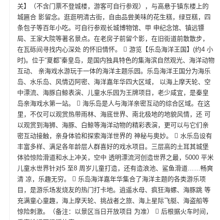
关】（不含门票不登城楼，游客可自行参观），与高悬于镇东楼上的
城匾合 影留念。逛逛明清古街，自由品尝美味的花生糕，绿豆糕，四
条包子等百年小吃。可自行参观长城博物馆、甲 申纪念馆、镇远镖
局、王家大院等著名景点。在老房子前留个影，在旧街道前散散步，
在瓦砾间寻找内心深处 的怀旧情怀。  游览【乐岛海洋王国】(约4 小
时)。位于“夏都”秦皇岛，是国内独具特色的集海滨自然观光、海洋动物
互动、 亲海戏水游玩于一体的海洋主题乐园。乐岛海洋王国分为海乐
岛、水乐岛、风情迈阿密、海洋嘉年华四大区域， 以海上摩天轮、空
中漂流、海豚白鲸表演、儿童水乐园为王牌项目，老少咸宜，是秦皇
岛亲海戏水第一站。  海乐岛是人与海洋亲密互动的综合区域。在这
里，不仅可以观赏热带雨林、海底世界、南北极地的地貌风情，还 可
以观赏到海狮、海豚、白鲸等海洋动物的精彩表演，更可以与它们亲
密互动接触，亲身体验和探索海洋世界的 神秘与奥妙。  水乐岛设有
丰富多样、满足各年龄层人群喜好的戏水项目。三层高的土耳其城堡
体验惊险滑道和水上冲关，空中 透明漂流河创造世界之最，5000 平米
儿童水世界针对5 至8 周岁儿童打造，还有造浪池、鲨鱼滑道……畅爽
清 凉，乐趣无穷。  乐岛海洋嘉年华集合了海洋主题的各类游乐项
目，是游乐场发烧友的热门打卡地。逍遥水母、疯狂海螺、海豚跳 等
充满童心童趣，海上摩天轮、挑战者之旅、海上星际飞艇、海盗船等
惊险刺激。（备注：以景区当日开放项目 为准）  后根据火车时间，