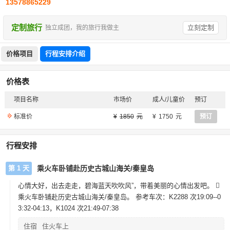
13578865229
定制旅行
立刻定制
独立成团，我的旅行我做主
价格项目
行程安排介绍
价格表
项目名称
市场价
成人/儿童价
预订
标准价
1850
1750
预订
行程安排
第 1 天
乘火车卧铺赴历史古城山海关/秦皇岛
心情大好，出去走走，碧海蓝天吹吹风”，带着美丽的心情出发吧。 
乘火车卧铺赴历史古城山海关/秦皇岛。 参考车次：K2288 次19:09--0
3:32-04:13，K1024 次21:49-07:38
住宿
住火车上