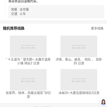
乘高铁返回温暖的家。
用餐
含早餐
交通
火车
随机推荐线路
更多线路
“ 十五道沟 ” 望天鹅+ 水魔方温泉
济南、泰山、曲阜、 纯玩 、 双卧
小镇 纯玩2 日游
四 日游
张家界，桂林，凤凰古城双飞8日
冰峪沟+大鹿岛度假纯玩3日游
游