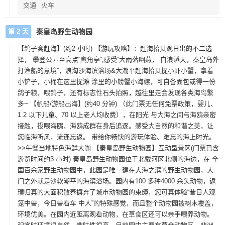
交通
火车
第 2 天
秦皇岛野生动物园
【鸽子窝赶海】(约2 小时) 【游玩攻略】：赶海拾贝观日出的不二选
择， 攀登公园至高点“鹰角亭”,感受“大雨落幽燕， 白浪滔天，秦皇岛外
打渔船的意境”，浪淘沙海滨浴场&大潮平赶海拾贝捉小虾小蟹，拿着
小铲子，小桶在这里捉滩 涂里的小螃蟹小海螺，可自备面包或得一份
鸽子粮，喂鸽子，还有标志性石头拍照，越往里走会发现各类海鸟繁
多~ 【帆船/游船出海】(约40 分钟) （此门票无任何免票政策，婴儿、
1.2 以下儿童、70 以上老人均收费），在阳光 与大海之间与海鸥亲密
接触，投喂海鸥，海鸥成群在身后追逐。感受大自然的和谐之美，让
您临海听风，流连忘返。 带给你畅快的游玩体验、难忘的海上时光。
>>午餐当地特色海鲜大咖 【秦皇岛野生动物园】互动型景区(门票已含
游览时间约3 小时) 秦皇岛野生动物园位于北戴河区北侧的海边，在 全
国百余家野生动物园中，此园是唯一建在大海之滨的野生动物园，大
门之外就是沙软潮平的海滨浴场。园内有100 多种4000 余头动物，返
璞归真的大面积散养摒弃了城市动物园的束缚，您可真体验“昔日人观
笼中兽，今日兽看车 中人”的特殊感觉，而且整个动物园被树木覆盖，
环境优美。在园内近距离观看动物，在草食区还可以亲手喂养动物。