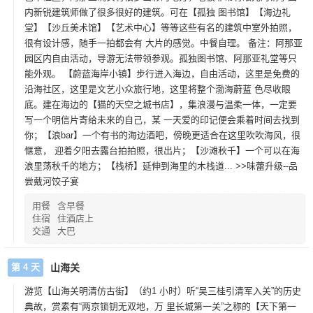
内新锐建筑师做了很多很好的建筑。可在【孤独 图书馆】【海边礼
堂】【沙丘美术馆】【艺术中心】等等这些有名的建筑中室外拍照，
很有设计感，随手一拍都会有 大片的感觉。中餐自理。 备注：阿那亚
园区内自由活动，导游无法带领参观。孤独图书馆、阿那亚礼堂等只
能外观。 【蔚蓝海岸小镇】步行进入海边，自由活动，这里是免费的
沿海社区，这里是文艺小众旅行地，这里将整个渤海蔚蓝 色尽收眼
底。建在海边的【猫的天空之城书店】，集浪漫与温柔一体，一定要
写一个明信片寄给未来的自己，某 一天爱的印记便会乘着时间去找到
你；【浪bar】一个有书的海边酒吧，傍晚更适合在这里吹吹海风，很
惬意， 迎着夕阳去露台拍拍照，很出片；【沙滩秋千】一个可以在海
浪里荡秋千的地方；【栈桥】延伸到海里的木栈道... >>味蕾升级--品
尝戴河饺子宴
用餐
含早餐
住宿
住酒店上
交通
大巴
第 4 天
山海关
游览【山海关明清仿古街】（约1 小时）听“吴三桂引清军入关”的历史
典故，赏素有“两京锁钥无双地，万 里长城第一关”之称的【天下第一