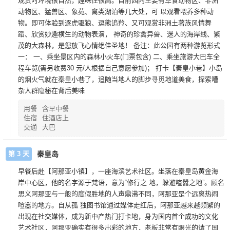
观赏时环境很自然，趣味性很高。目前园内主要有草食动物区、非洲
动物区、猛兽区、象苑、禽类湖泊等几大处，可 以观看喂养多种动
物。即可体验到逐虎驱狼、逗熊追羚、又可观赏非洲土著族风情舞
蹈、欣赏妙趣横生的动物表演， 神奇的珍禽异兽、迷人的海岸线、繁
茂的大森林，是您放飞心情绝佳圣地！ 备注：此公园有两种游览形式
一： 一、乘坐景区内的森林小火车(门票包含) 二、乘坐旅游大巴车全
程车览(需另收费30 元/人根据自己意愿参加)； 打卡【秦皇小巷】小岛
的烟火气就在秦皇小巷了，追随当地人的脚步寻觅地道美食，探索嘈
杂人群隐秘在背后美味
用餐
含早中餐
住宿
住酒店上
交通
大巴
第 3 天
秦皇岛
早餐后赴【阿那亚小镇】，一座海滨艺术社区。坐落在秦皇岛黄金海
岸中心区，他的名字源于梵语，意为“修行之 地，躲避喧嚣之地”。顾名
思义阿那亚与一般的度假胜地的人声鼎沸不同，阿那亚是个远离热闹
喧嚣的地方。自从孤 独图书馆通过媒体走红后，阿那亚越来越频繁的
出现在社交媒体，成为新中产热门打卡地，身为国内首个成功的文化
艺术社区，阿那亚确实有很多出彩的地方，老板非常有眼光的请了国