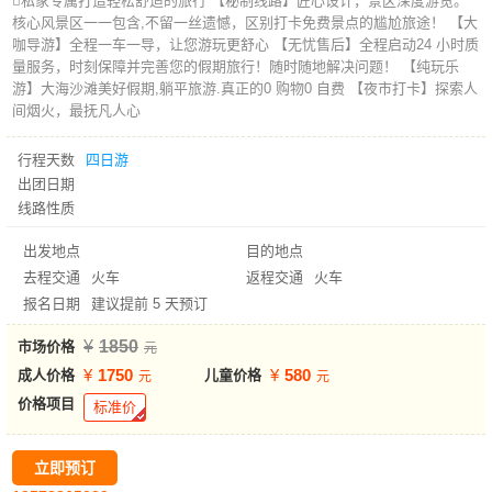
私家专属打造轻松舒适的旅行 【秘制线路】匠心设计，景区深度游览。
核心风景区一一包含,不留一丝遗憾，区别打卡免费景点的尴尬旅途！ 【大
咖导游】全程一车一导，让您游玩更舒心 【无忧售后】全程启动24 小时质
量服务，时刻保障并完善您的假期旅行！随时随地解决问题！ 【纯玩乐
游】大海沙滩美好假期,躺平旅游.真正的0 购物0 自费 【夜市打卡】探索人
间烟火，最抚凡人心
行程天数
四日游
出团日期
线路性质
出发地点
目的地点
去程交通
火车
返程交通
火车
报名日期
建议提前 5 天预订
1850
市场价格
1750
580
成人价格
儿童价格
价格项目
标准价
立即预订