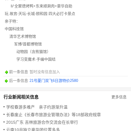
🥢全聚德烤鸭+东来顺涮肉+豪华自助
玩.故宫-天坛-长城-颐和园 四大必打卡景点
亲子特：
中国科技馆
清华艺术博物馆
军博/首都博物馆
动物园（含熊猫馆）
学习变魔术·手编中国结
前一条信息
暂时没有信息加入
后一条信息
21号厦门双飞6日游特价2580
行业新闻相关信息
更多信息
学校春游多难产 亲子约游渐升温
长春废止《长春市旅游业管理办法》等18部政府规章
2015广东 吉林旅游合作交流会在长举行
云南10月独立豪华团位置多多