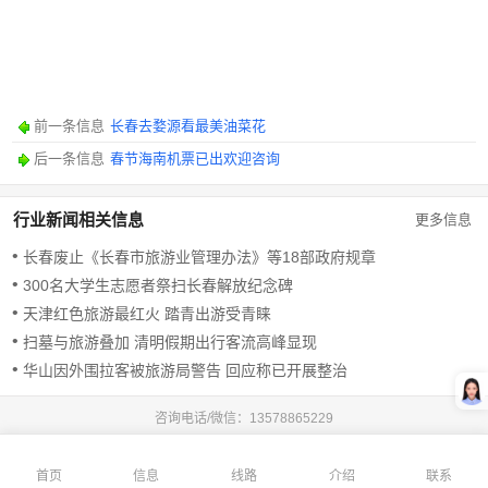
前一条信息
长春去婺源看最美油菜花
后一条信息
春节海南机票已出欢迎咨询
行业新闻相关信息
更多信息
长春废止《长春市旅游业管理办法》等18部政府规章
300名大学生志愿者祭扫长春解放纪念碑
天津红色旅游最红火 踏青出游受青睐
扫墓与旅游叠加 清明假期出行客流高峰显现
华山因外围拉客被旅游局警告 回应称已开展整治
咨询电话/微信：
13578865229
首页
信息
线路
介绍
联系