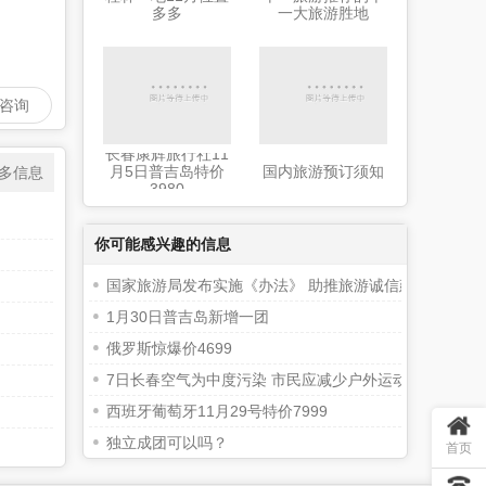
多多
一大旅游胜地
迎咨询
长春康辉旅行社11
月5日普吉岛特价
国内旅游预订须知
多信息
3980
你可能感兴趣的信息
国家旅游局发布实施《办法》 助推旅游诚信建设
1月30日普吉岛新增一团
俄罗斯惊爆价4699
7日长春空气为中度污染 市民应减少户外运动
西班牙葡萄牙11月29号特价7999
独立成团可以吗？
首页