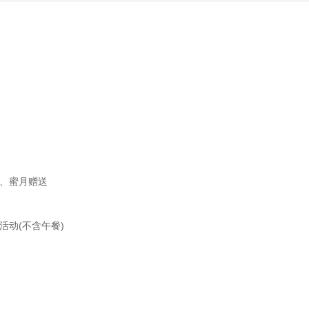
、蜜月赠送
活动(不含午餐)