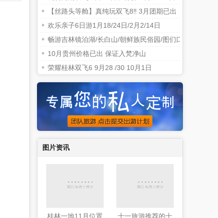
【丝路头等舱】真纯玩双飞8‼️ 3月团期已出
欢乐亲子6日游1月18/24日/2月2/14日
畅游吉林镜泊湖/长白山/朝鲜族民俗园/图们口岸三日游
10月贵州价格已出 保证入梵净山
荣耀桂林双飞6 9月28 /30 10月1日
图片资讯
桂林一地11月位置
十一旅游推荐的十