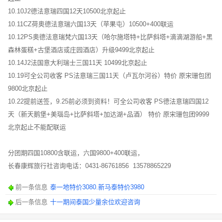
10.10J2德法意瑞四国12天10500北京起止
10.11CZ荷奥德法意瑞六国13天（苹果屯）10500+400联运
10.12PS奥德法意瑞梵六国13天（哈尔施塔特+比萨斜塔+滴滴湖游船+黑
森林蛋糕+古堡酒店或庄园酒店）升级9499北京起止
10.14J2法国意大利瑞士三国11天 10499北京起止
10.19可全公司收客 PS法意瑞三国11天（卢瓦尔河谷）特价 原宋珊包团
9800北京起止
10.22提前送签，9.25前必须到资料！可全公司收客 PS德法意瑞四国12
天（新天鹅堡+美瑙岛+比萨斜塔+加达湖+品酒） 特价 原宋珊包团9999
北京起止不能配联运
分团期四国10800含联运，六国9800+400联运，
长春康辉旅行社咨询电话：0431-86761856 13578865229
前一条信息
泰一地特价3080.新马泰特价3980
后一条信息
十一期间泰国少量余位欢迎咨询